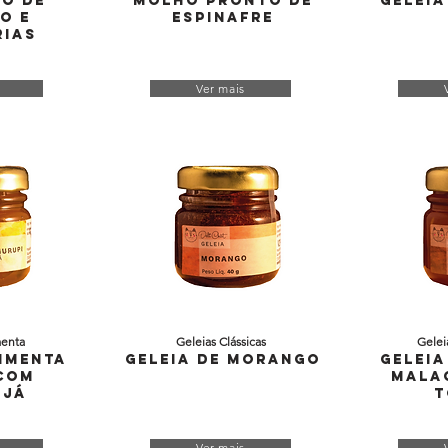
o de
Molho Pronto de
Geleia
o e
Espinafre
rias
Ver mais
menta
Geleias Clássicas
Gelei
Pimenta
Geleia de Morango
Geleia
com
Mala
ujá
T
Ver mais