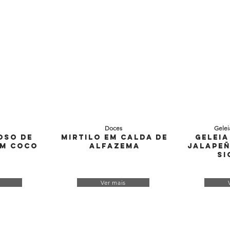
Doces
Gelei
oso de
Mirtilo em Calda de
Geleia
m Coco
Alfazema
Jalapeñ
Si
Ver mais