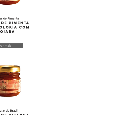
as de Pimenta
 de Pimenta
olokia com
oiaba
Ver mais
ular do Brasil