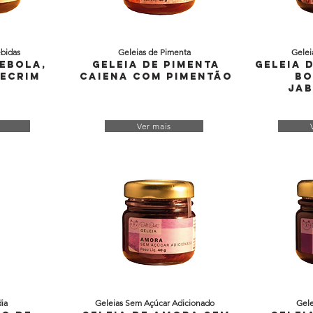
bidas
Geleias de Pimenta
Gelei
Cebola,
Geleia de Pimenta
Geleia 
lecrim
Caiena com Pimentão
Bo
Jab
Ver mais
dia
Geleias Sem Açúcar Adicionado
Gele