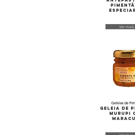
Antepast
Pimentã
Especia
Ver mais
Geleias de Pi
Geleia de 
Murupi 
Marac
Ver mais