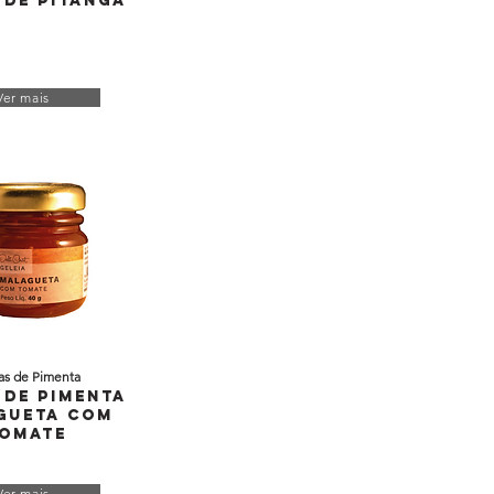
 de Pitanga
Ver mais
as de Pimenta
 de Pimenta
gueta com
omate
Ver mais