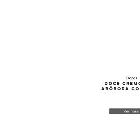
Doces
Doce Crem
Abóbora co
Ver mais