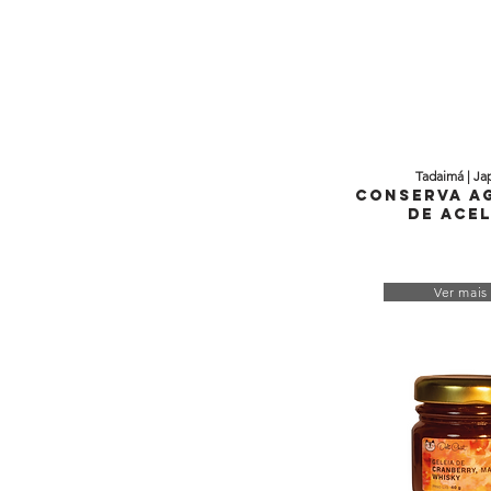
Tadaimá | Ja
Conserva A
de Ace
Ver mais