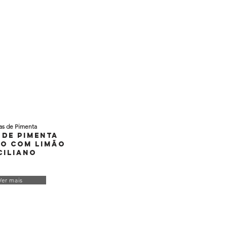
as de Pimenta
 de Pimenta
o com Limão
ciliano
Ver mais