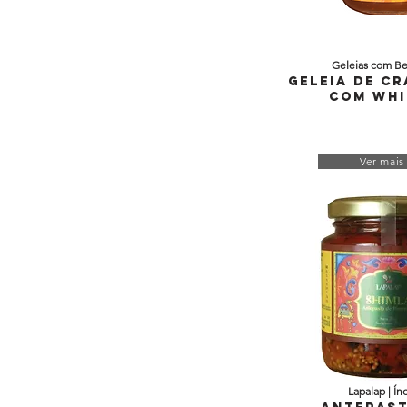
Geleias com Be
Geleia de C
com Whi
Ver mais
Lapalap | Ín