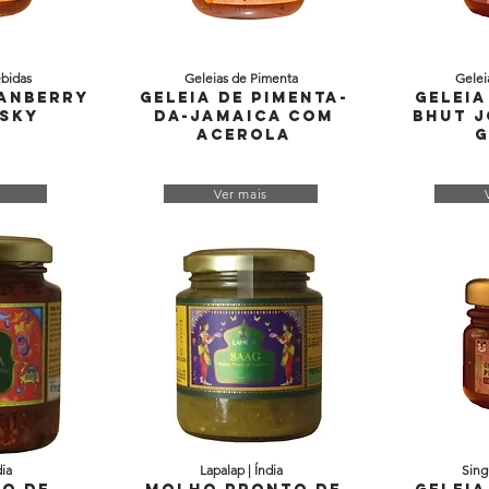
bidas
Geleias de Pimenta
Gelei
ranberry
Geleia de Pimenta-
Geleia
sky
da-Jamaica com
Bhut J
Acerola
G
Ver mais
dia
Lapalap | Índia
Sing