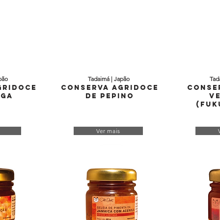
pão
Tadaimá | Japão
Tad
gridoce
Conserva Agridoce
Conse
lga
de Pepino
V
(Fuk
Ver mais