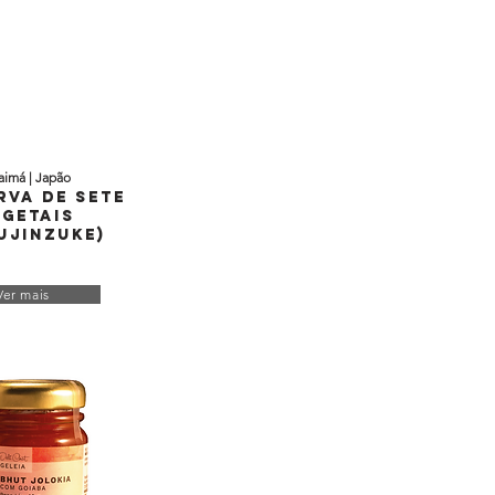
aimá | Japão
rva de Sete
egetais
ujinzuke)
Ver mais