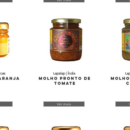
icas
Lapalap | Índia
Lap
Laranja
Molho Pronto de
Molho
Tomate
C
Ver mais