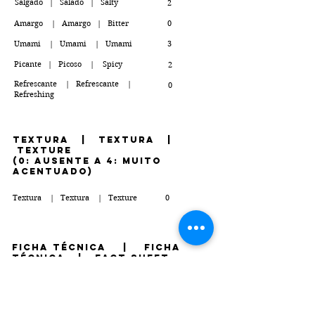
Salgado | Salado | Salty
2
Amargo | Amargo | Bitter
0
Umami | Umami | Umami
3
Picante | Picoso | Spicy
2
Refrescante | Refrescante |
0
Refreshing
TEXTURA | Textura |
Texture
(0: ausente a 4: muito
acentuado)
Textura | Textura | Texture
0
FICHA TÉCNICA | Ficha
Técnica | Fact Sheet
PDF contendo tabela nutricional, lista de
ingredientes, presença de alérgenos e diferenciais
Clique para fazer o download