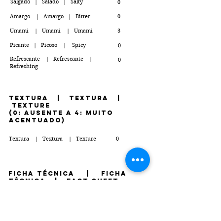
Salgado | Salado | Salty
0
Amargo | Amargo | Bitter
0
Umami | Umami | Umami
3
Picante | Picoso | Spicy
0
Refrescante | Refrescante |
0
Refreshing
TEXTURA | Textura |
Texture
(0: ausente a 4: muito
acentuado)
Textura | Textura | Texture
0
FICHA TÉCNICA | Ficha
Técnica | Fact Sheet
PDF contendo tabela nutricional, lista de
ingredientes, presença de alérgenos e diferenciais
Clique para fazer o download