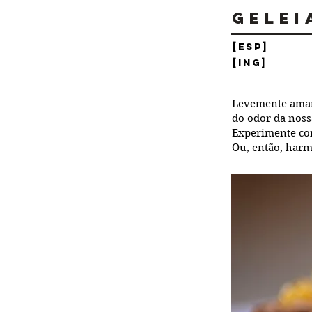
Gelei
[ESP]
[ING]
Levemente amarg
do odor da noss
Experimente co
Ou, então, har