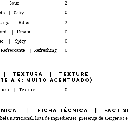
o | Sour
2
0
do | Salty
rgo | Bitter
2
ami | Umami
0
oso | Spicy
0
 Refrescante | Refreshing
0
 | Textura | Texture
nte a 4: muito acentuado)
tura | Texture
0
ÉCNICA | Ficha Técnica | Fact S
ela nutricional, lista de ingredientes, presença de alérgenos e