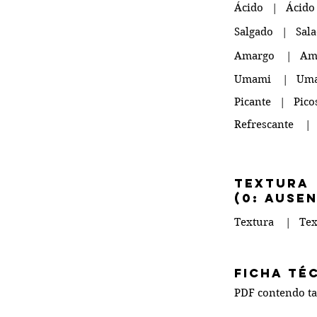
Ácido | Ácid
Salgado | Sala
Amargo | Ama
Umami | Um
Picante | Pic
Refrescante |
TEXTURA
(0: ause
Textura | Tex
FICHA T
PDF contendo tab