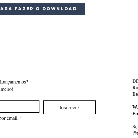
para fazer o download
 Lançamentos?
DE
Ru
imeiro!
Be
Inscrever
W
Em
por email.
*
Si
@d