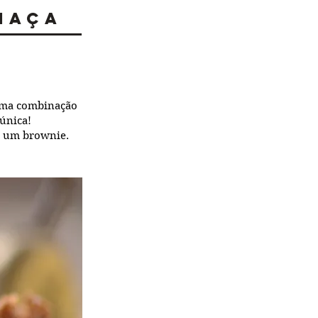
haça
 uma combinação
 única!
u um brownie.