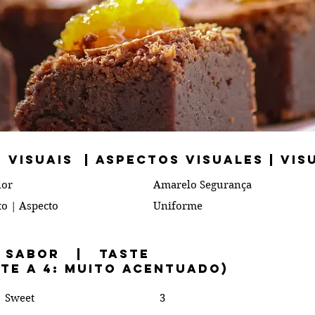
 VISUAIS | Aspectos Visuales | Vis
lor
Amarelo Segurança
to | Aspecto
Uniforme
 Sabor | TastE
nte a 4: muito acentuado)
 Sweet
3