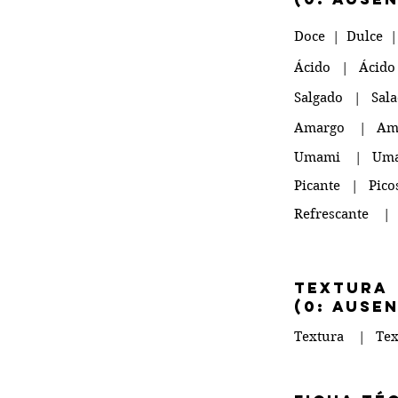
Doce | Dulce |
Ácido | Ácid
Salgado | Sala
Amargo | Ama
Umami | Um
Picante | Pic
Refrescante |
TEXTURA
(0: ause
Textura | Tex