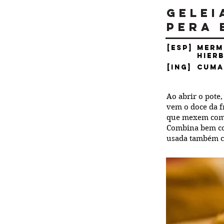
Gelei
Pera 
[ESP]
Merm
Hier
[ING]
Cuma
Ao abrir o pote,
vem o doce da f
que mexem com a
Combina bem com
usada também co