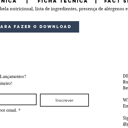
ÉCNICA | Ficha Técnica | Fact S
ela nutricional, lista de ingredientes, presença de alérgenos e
para fazer o download
 Lançamentos?
DE
Ru
imeiro!
Be
Inscrever
W
Em
por email.
*
Si
@d