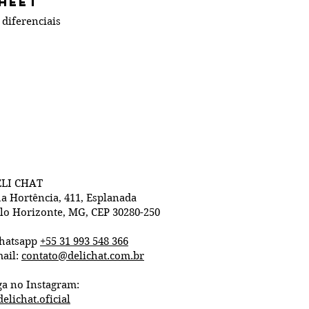
heet
 diferenciais
LI CHAT
a Hortência, 411, Esplanada
lo Horizonte, MG, CEP 30280-250
hatsapp
+55 31 993 548 366
ail:
contato@delichat.com.br
ga no Instagram:
elichat.oficial