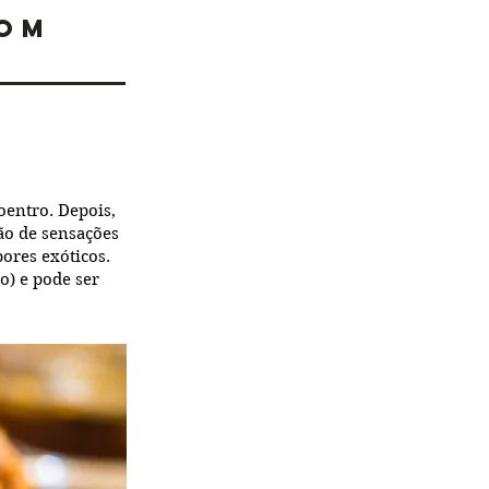
com
coentro. Depois,
ão de sensações
ores exóticos.
o) e pode ser