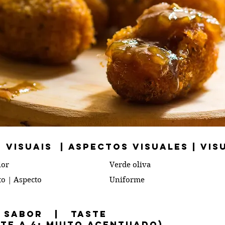
 VISUAIS | Aspectos Visuales | Vis
lor
Verde oliva
to | Aspecto
Uniforme
 Sabor | TastE
nte a 4: muito acentuado)