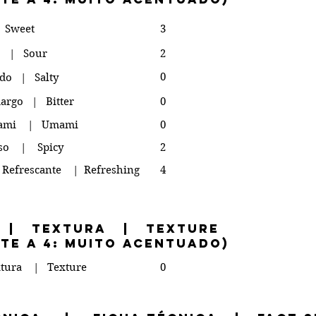
 Sweet
3
o | Sour
2
0
do | Salty
rgo | Bitter
0
ami | Umami
0
oso | Spicy
2
 Refrescante | Refreshing
4
 | Textura | Texture
nte a 4: muito acentuado)
tura | Texture
0