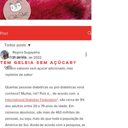
Post
Todos posts
Regina Sugayama
Todos posts
21 de mai. de 2022
Tem Geleia Sem Açúcar?
café
Quatro sabores sem açúcar adicionado, mas 
repletos de sabor
Quantas pessoas diabéticas ou pré-diabéticas você 
conhece? Muitas, né? Pois é... de acordo com  a 
International Diabetes Federation
*, são cerca de 9% 
dos adultos entre 20 e 79 anos de idade. Em 
números absolutos, são mais de 463 milhões de 
pessoas, ou seja, mais do que toda a população da 
América do Sul. Ainda de acordo com a pesquisa, as 