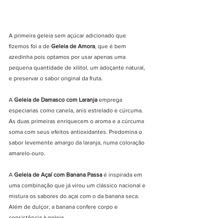
A primeira geleia sem açúcar adicionado que 
fizemos foi a de 
Geleia de Amora
, que é bem 
azedinha pois optamos por usar apenas uma 
pequena quantidade de xilitol, um adoçante natural, 
e preservar o sabor original da fruta. 
A 
Geleia de Damasco com Laranja 
emprega 
especiarias como canela, anis estrelado e cúrcuma. 
As duas primeiras enriquecem o aroma e a cúrcuma 
soma com seus efeitos antioxidantes. Predomina o 
sabor levemente amargo da laranja, numa coloração 
amarelo-ouro.
A 
Geleia de Açaí com Banana Passa 
é inspirada em 
uma combinação que já virou um clássico nacional e 
mistura os sabores do açaí com o da banana seca. 
Além de dulçor, a banana confere corpo e 
consistência à geleia.