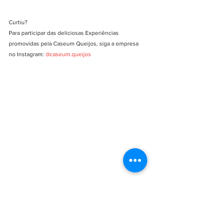
Curtiu?
Para participar das deliciosas Experiências 
promovidas pela Caseum Queijos, siga a empresa 
no Instagram: 
@caseum.queijos
#queijo
#queijocomgeleia
#queijoartesanal
#queijodebúfala
#queijodecabra
#geleia