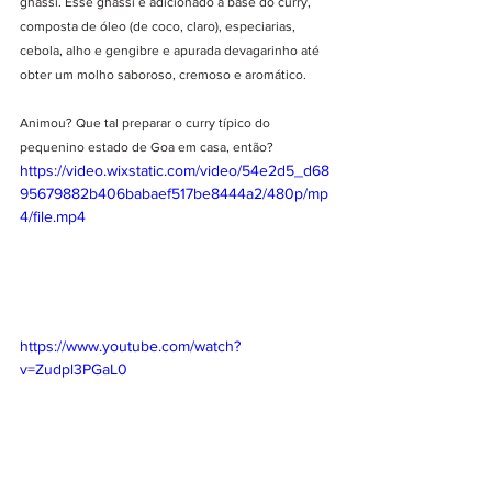
ghassi. Esse ghassi é adicionado à base do curry, 
composta de óleo (de coco, claro), especiarias, 
cebola, alho e gengibre e apurada devagarinho até 
obter um molho saboroso, cremoso e aromático. 
Animou? Que tal preparar o curry típico do 
pequenino estado de Goa em casa, então?
https://video.wixstatic.com/video/54e2d5_d68
95679882b406babaef517be8444a2/480p/mp
4/file.mp4
https://www.youtube.com/watch?
v=Zudpl3PGaL0