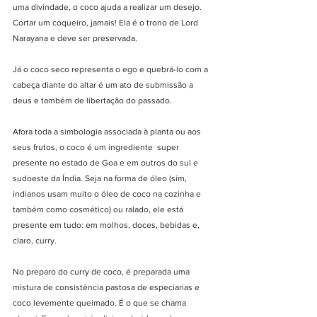
uma divindade, o coco ajuda a realizar um desejo. 
Cortar um coqueiro, jamais! Ela é o trono de Lord 
Narayana e deve ser preservada.  
Já o coco seco representa o ego e quebrá-lo com a 
cabeça diante do altar é um ato de submissão a 
deus e também de libertação do passado.
Afora toda a simbologia associada à planta ou aos 
seus frutos, o coco é um ingrediente  super 
presente no estado de Goa e em outros do sul e 
sudoeste da Índia. Seja na forma de óleo (sim, 
indianos usam muito o óleo de coco na cozinha e 
também como cosmético) ou ralado, ele está 
presente em tudo: em molhos, doces, bebidas e, 
claro, curry. 
No preparo do curry de coco, é preparada uma 
mistura de consistência pastosa de especiarias e 
coco levemente queimado. É o que se chama 