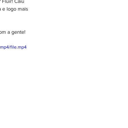
Fluir! Caiu 
 e logo mais 
com a gente!
/mp4/file.mp4