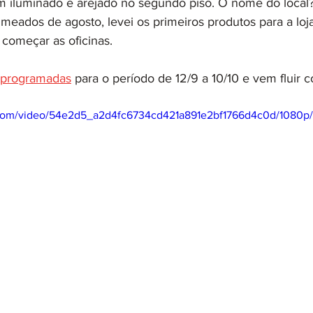
m iluminado e arejado no segundo piso. O nome do local? 
meados de agosto, levei os primeiros produtos para a loja
começar as oficinas.
s programadas
 para o período de 12/9 a 10/10 e vem fluir 
ic.com/video/54e2d5_a2d4fc6734cd421a891e2bf1766d4c0d/1080p