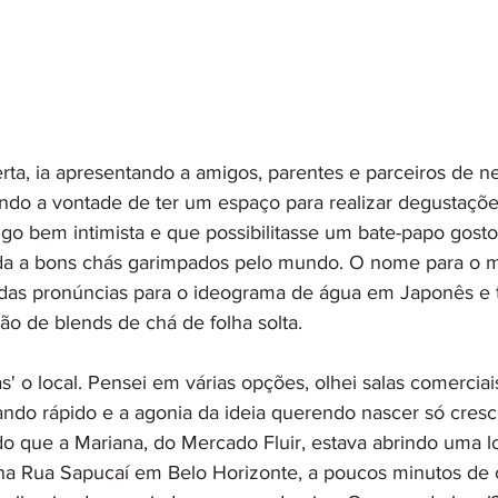
ta, ia apresentando a amigos, parentes e parceiros de n
endo a vontade de ter um espaço para realizar degustaçõe
lgo bem intimista e que possibilitasse um bate-papo gost
da a bons chás garimpados pelo mundo. O nome para o me
a das pronúncias para o ideograma de água em Japonês e
o de blends de chá de folha solta. 
s' o local. Pensei em várias opções, olhei salas comerciais
ndo rápido e a agonia da ideia querendo nascer só cresc
o que a Mariana, do Mercado Fluir, estava abrindo uma lo
na Rua Sapucaí em Belo Horizonte, a poucos minutos de 