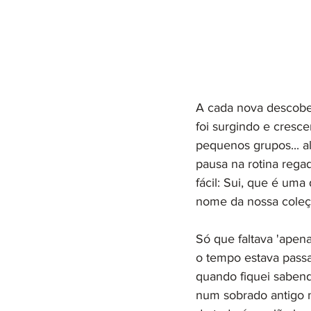
A cada nova descober
foi surgindo e cresc
pequenos grupos... a
pausa na rotina rega
fácil: Sui, que é um
nome da nossa coleçã
Só que faltava 'apena
o tempo estava passa
quando fiquei sabend
num sobrado antigo 