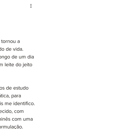
 tornou a 
o de vida. 
longo de um dia 
leite do jeito 
os de estudo 
ica, para 
 me identifico. 
ecido, com 
hinês com uma 
ormulação. 