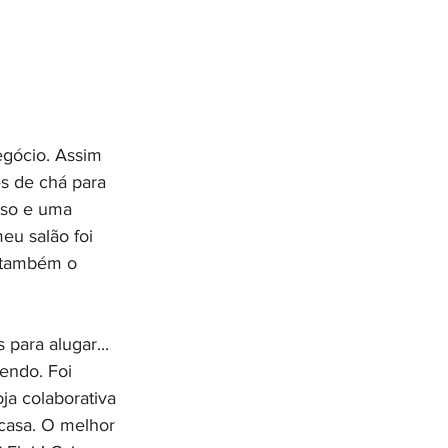
egócio. Assim 
s de chá para 
oso e uma 
u salão foi 
 também o 
 para alugar... 
endo. Foi 
ja colaborativa 
casa. O melhor 