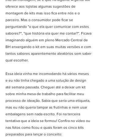
oferece aos lojistas algumas sugestões de 
montagem de kits mas isso fica entre nós e o 
parceiro. Mas o consumidor pode ficar se 
perguntando "o que ela quer comunicar com estes 
sabores?", "que história ela quer me contar?". Ficava 
imaginando alguém em pleno Mercado Central de 
BH enxergando o kit em suas muitas versões e com 
tantos sabores aparentemente aleatórios sem saber 
qual escolher.
Essa ideia vinha me incomodando há vários meses 
e eu não tinha chegado a uma solução de design 
até semana passada. Cheguei até a deixar um kit 
sobre minha mesa de trabalho para facilitar meu 
processo de ideação. Sabia que seria uma etiqueta, 
mas eu não queria tampar as frutinhas e nem usar 
embalagens sem nada escrito. Foi na terceira 
tentativa que a ideia se formou! Confira no vídeo ou 
nas fotos como ficou e quais foram os cinco kits 
preparados para lançar o conceito: