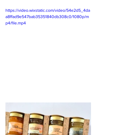
https://video.wixstatic.com/video/54e2d5_4da
a8ffad9e547bab35351840db308c0/1080p/m
p4/file.mp4