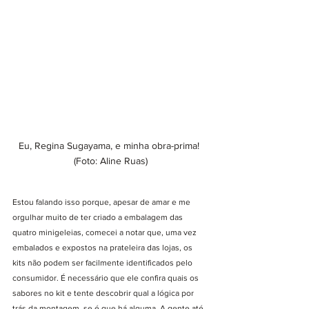
Eu, Regina Sugayama, e minha obra-prima! 
(Foto: Aline Ruas)
Estou falando isso porque, apesar de amar e me 
orgulhar muito de ter criado a embalagem das 
quatro minigeleias, comecei a notar que, uma vez 
embalados e expostos na prateleira das lojas, os 
kits não podem ser facilmente identificados pelo  
consumidor. É necessário que ele confira quais os 
sabores no kit e tente descobrir qual a lógica por 
trás da montagem, se é que há alguma. A gente até 