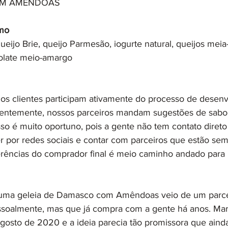
ÉM AMÊNDOAS
mo
eijo Brie, queijo Parmesão, iogurte natural, queijos meia-
olate meio-amargo
jos clientes participam ativamente do processo de desenv
uentemente, nossos parceiros mandam sugestões de sab
sso é muito oportuno, pois a gente não tem contato diret
r por redes sociais e contar com parceiros que estão sem
rências do comprador final é meio caminho andado para 
 uma geleia de Damasco com Amêndoas veio de um parce
oalmente, mas que já compra com a gente há anos. Marc
 agosto de 2020 e a ideia parecia tão promissora que ain