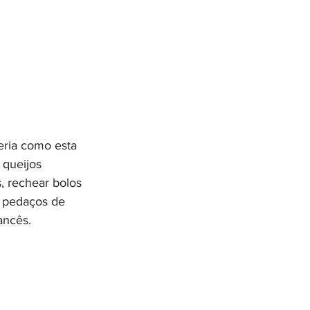
eria como esta 
 queijos 
 rechear bolos 
e pedaços de 
ancês. 