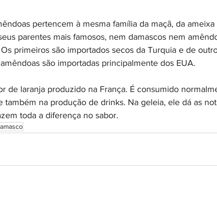
êndoas pertencem à mesma família da maçã, da ameixa 
e seus parentes mais famosos, nem damascos nem amêndo
. Os primeiros são importados secos da Turquia e de outro
s amêndoas são importadas principalmente dos EUA. 
cor de laranja produzido na França. É consumido normal
 e também na produção de drinks. Na geleia, ele dá as nota
azem toda a diferença no sabor.
damasco