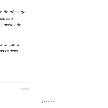
e do pêssego 
as são 
s países do 
mente como 
s cítricas 
Ver tudo