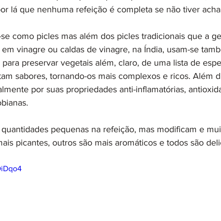
r lá que nenhuma refeição é completa se não tiver acha
se como picles mas além dos picles tradicionais que a g
 em vinagre ou caldas de vinagre, na Índia, usam-se tam
ara preservar vegetais além, claro, de uma lista de espec
tam sabores, tornando-os mais complexos e ricos. Além di
lmente por suas propriedades anti-inflamatórias, antioxida
obianas. 
 quantidades pequenas na refeição, mas modificam e mui
is picantes, outros são mais aromáticos e todos são deli
OiDqo4