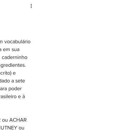
m vocabulário 
ia em sua 
m caderninho 
gredientes. 
rito) e 
ado a sete 
para poder 
asileiro e à 
AR ou ACHAR 
CHUTNEY ou 