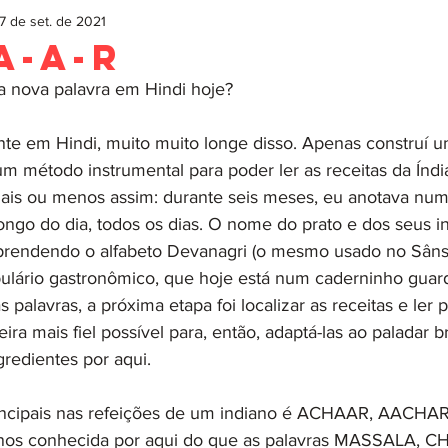
7 de set. de 2021
A-A-R
a nova palavra em Hindi hoje?
nte em Hindi, muito muito longe disso. Apenas construí u
um método instrumental para poder ler as receitas da Índ
 mais ou menos assim: durante seis meses, eu anotava nu
ongo do dia, todos os dias. O nome do prato e dos seus in
prendendo o alfabeto Devanagri (o mesmo usado no Sânsc
lário gastronômico, que hoje está num caderninho guard
 palavras, a próxima etapa foi localizar as receitas e ler 
ra mais fiel possível para, então, adaptá-las ao paladar br
gredientes por aqui.
incipais nas refeições de um indiano é ACHAAR, AACH
nos conhecida por aqui do que as palavras MASSALA, 