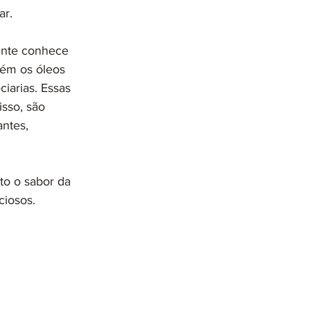
ar.
ente conhece 
bém os óleos 
iarias. Essas 
sso, são 
ntes, 
to o sabor da 
ciosos. 