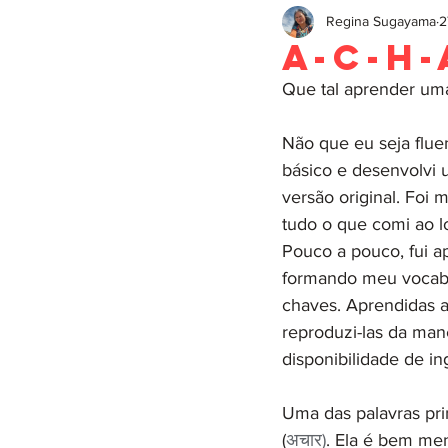
Regina Sugayama
2
A-C-H-
Que tal aprender um
Não que eu seja flue
básico e desenvolvi 
versão original. Foi
tudo o que comi ao l
Pouco a pouco, fui a
formando meu vocabu
chaves. Aprendidas as
reproduzi-las da manei
disponibilidade de in
Uma das palavras pr
(
अचार)
. Ela é bem me