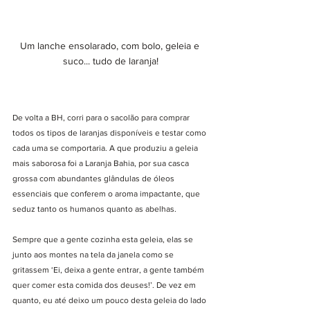
Um lanche ensolarado, com bolo, geleia e 
suco... tudo de laranja!
De volta a BH, corri para o sacolão para comprar 
todos os tipos de laranjas disponíveis e testar como 
cada uma se comportaria. A que produziu a geleia 
mais saborosa foi a Laranja Bahia, por sua casca 
grossa com abundantes glândulas de óleos 
essenciais que conferem o aroma impactante, que 
seduz tanto os humanos quanto as abelhas. 
Sempre que a gente cozinha esta geleia, elas se 
junto aos montes na tela da janela como se 
gritassem ‘Ei, deixa a gente entrar, a gente também 
quer comer esta comida dos deuses!’. De vez em 
quanto, eu até deixo um pouco desta geleia do lado 