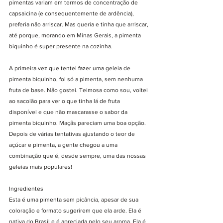
pimentas variam em termos de concentração de 
capsaicina (e consequentemente de ardência), 
preferia não arriscar. Mas queria e tinha que arriscar, 
até porque, morando em Minas Gerais, a pimenta 
biquinho é super presente na cozinha. 
A primeira vez que tentei fazer uma geleia de 
pimenta biquinho, foi só a pimenta, sem nenhuma 
fruta de base. Não gostei. Teimosa como sou, voltei 
ao sacolão para ver o que tinha lá de fruta 
disponível e que não mascarasse o sabor da 
pimenta biquinho. Maçãs pareciam uma boa opção. 
Depois de várias tentativas ajustando o teor de 
açúcar e pimenta, a gente chegou a uma 
combinação que é, desde sempre, uma das nossas 
geleias mais populares!
Ingredientes
Esta é uma pimenta sem picância, apesar de sua 
coloração e formato sugerirem que ela arde. Ela é 
nativa do Brasil e é apreciada pelo seu aroma. Ela é 