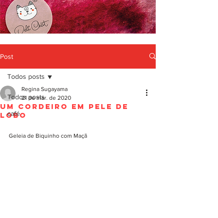
Post
Todos posts
Regina Sugayama
Todos posts
21 de mar. de 2020
Um Cordeiro em Pele de
café
Lobo
Geleia de Biquinho com Maçã