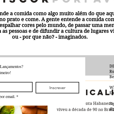
ende a comida como algo muito além do que aqu
 no prato e come. A gente entende a comida c
espalhar cores pelo mundo, de passar uma m
a as pessoas e de difundir a cultura de lugares v
ou - por que não? - imaginados.
 Lançamentos?
DE
Ru
imeiro!
Be
Inscrever
W
Tropical
Em
por email.
*
Geleia de Pimenta Habaner
Si
@d
viveu a década de 90 no Brasi