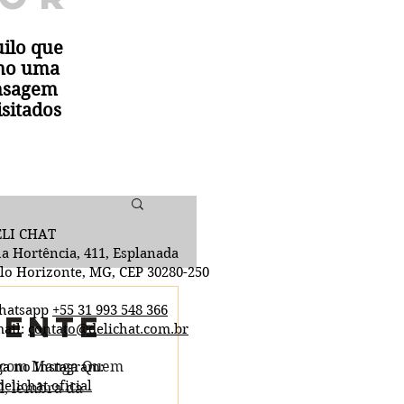
ilo que
omo uma
ensagem
isitados
LI CHAT
a Hortência, 411, Esplanada
lo Horizonte, MG, CEP 30280-250
hatsapp
+55 31 993 548 366
iente
ail:
contato@delichat.com.br
o com Manga Quem
ga no Instagram:
elichat.oficial
l, lembra da