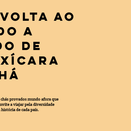
Volta ao
do a
do de
 Xícara
Chá
m chás provados mundo afora que
vite a viajar pela diversidade
 história de cada país.