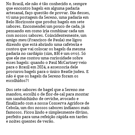
No Brasil, ele não é tão conhecido e, sempre
que encontro bagels em alguma padaria
artesanal, faço questão de provar. Dia desses,
vi uma postagem da Sereno, uma padaria em
Belo Horizonte que produz bagels em sete
sabores. Encomendei um pouco de cada, já
pensando em como iria combinar cada um
com nossos sabores. Coincidentemente, um
amigo meu (Francisco de Paula) me ligou
dizendo que está abrindo uma cafeteria e
contou que vai colocar os bagels da mesma
padaria no cardápio (sim, BH é um ovo). Só
que ele me contou uma curiosidade sobre
esses bagels: quando o Paul McCartney veio
para o Brasil em 2024, a assessoria dele
procurou bagels para o único Beatle judeu. E
não é que os bagels da Sereno foram os
escolhidos?!
Dos sete sabores de bagel que a Sereno me
mandou, escolhi o de flor-de-sal para montar
um sanduichinho de ceviche, avocado e
finalizado com a nossa Conserva Agridoce de
Cebola, um dos nossos sabores indianos mais
famosos. Ficou lindo e simplesmente divino,
perfeito para uma refeição rápida em tardes
e noites quentes de verão.