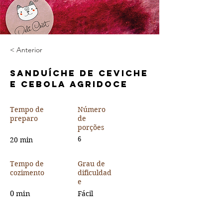
< Anterior
Sanduíche de Ceviche
e Cebola Agridoce
Tempo de
Número
preparo
de
porções
20 min
6
Tempo de
Grau de
cozimento
dificuldad
e
0 min
Fácil