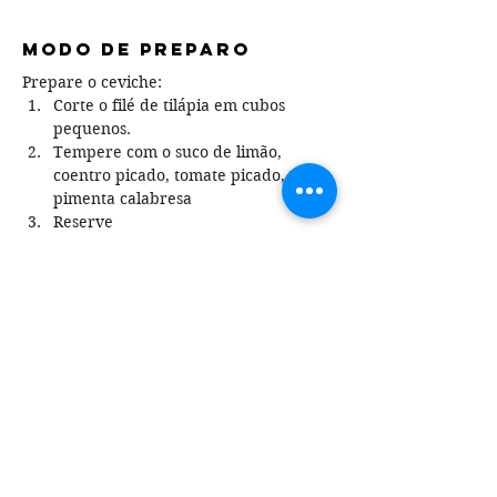
Modo de preparo
Prepare o ceviche:
Corte o filé de tilápia em cubos 
pequenos.
Tempere com o suco de limão, 
coentro picado, tomate picado, sal e 
pimenta calabresa
Reserve
Prepare os sanduíches:
Corte os bagels longitudinalmente e 
passe cream cheese na parte 
interna de ambas fatias
Sobre a fatia inferior, coloque os 
pedaços de alface
Adicione 1 colher de sopa de 
ceviche para cada sanduiche
Decore com as fatias de avocado
Finalize com fatias da Conserva 