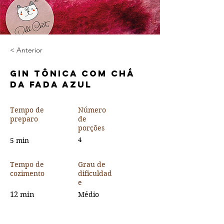
< Anterior
Gin Tônica com Chá
da Fada Azul
Tempo de
Número
preparo
de
porções
5 min
4
Tempo de
Grau de
cozimento
dificuldad
e
12 min
Médio