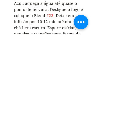
Azul: aqueça a água até quase o 
ponto de fervura. Desligue o fogo e 
coloque o Blend 
#23
. Deixe em 
infusão por 10-12 min até obter um 
chá bem escuro. Espere esfriar, 
peneire e transfira para forma de 
gelo. Levar ao congelador.
Para montar o drink: para cada 
taça, coloque 40 mL de Gin, 3 cubos 
de Gelo Azul e cubos de gelo normal 
a gosto. Complete com água tônica.
Anterior
Próxima
Promoções? Descontos exclusivos? 
Lançamentos?
Assine nosso Informativo e saiba primeiro!
Email
*