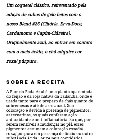
Um coquetel clássico, reinventado pela
adição de cubos de gelo feitos com o
nosso Blend #26 (Clitória, Erva-Doce,
Cardamomo e Capim-Cidreira).
Originalmente azul, ao entrar em contato
com o meio ácido, o chá adquire cor
roxa/ púrpura.
Sobre a receita
A Flor-da-Fada-Azul é uma planta aparentada
do feijão e da soja nativa da Tailândia, onde é
usada tanto para o preparo de chás quanto de
sobremesas e até de arroz azul. Sua
coloração é devida à presença de pigmentos,
as ternatinas, os quais conferem ação
antioxidante e anti-inflamatória. Só que, por
serem sensíveis a mudanças no pH, esses
pigmentos assumem a coloração rosada/
roxa/ púrpura em presença de limão ou outra
substância ácida. Deixe seus convidados