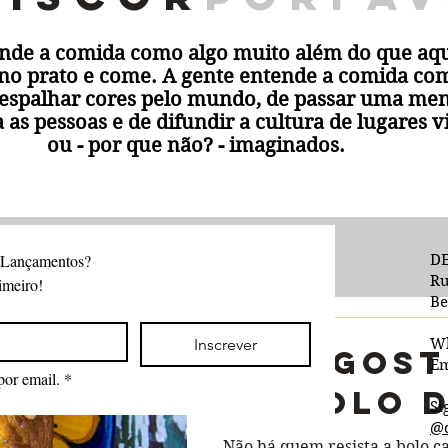
ende a comida como algo muito além do que aqu
 no prato e come. A gente entende a comida c
espalhar cores pelo mundo, de passar uma m
a as pessoas e de difundir a cultura de lugares v
ou - por que não? - imaginados.
 Lançamentos?
DE
Ru
imeiro!
Be
Inscrever
W
Com Gost
Em
por email.
*
de Bolo 
Si
@d
Não há quem resista a bolo c