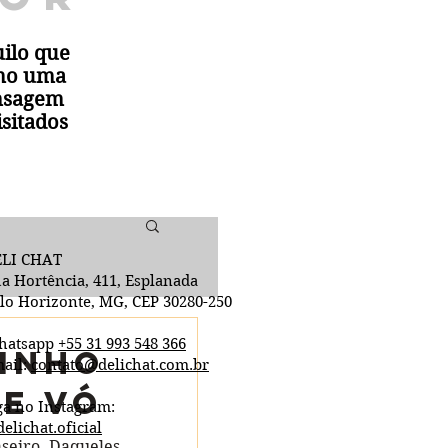
ilo que
omo uma
ensagem
isitados
LI CHAT
a Hortência, 411, Esplanada
lo Horizonte, MG, CEP 30280-250
hatsapp
+55 31 993 548 366
inho
ail:
contato@delichat.com.br
de Vó
ga no Instagram:
elichat.oficial
aseiro. Daqueles