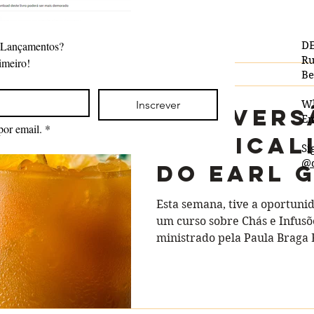
que...
 Lançamentos?
DE
Ru
imeiro!
Be
Inscrever
W
Uma vers
Em
por email.
*
Tropical
Si
@d
do Earl 
Tea inglê
Esta semana, tive a oportuni
um curso sobre Chás e Infusõ
ministrado pela Paula Braga B