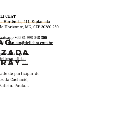
LI CHAT
a Hortência, 411, Esplanada
lo Horizonte, MG, CEP 30280-250
hatsapp
+55 31 993 548 366
ão
ail:
contato@delichat.com.br
izada
ga no Instagram:
elichat.oficial
Gray
s
dade de participar de
es da Cachaciê,
atista. Paula...