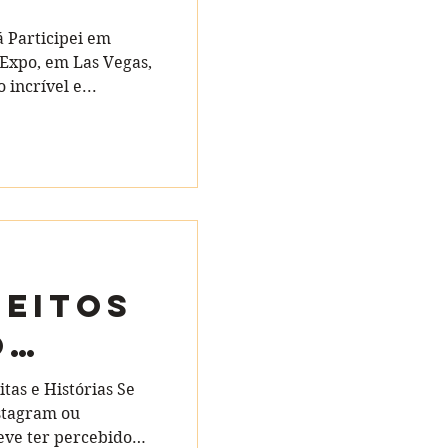
á Participei em
Expo, em Las Vegas,
incrível e...
FEITOS
O
tas e Histórias Se
nstagram ou
eve ter percebido