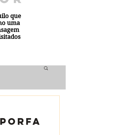
ilo que
omo uma
ensagem
isitados
PorFa